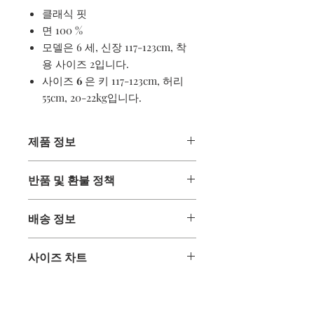
클래식 핏
면 100 %
모델은 6 세, 신장 117-123cm, 착
용 사이즈 2입니다.
사이즈
6
은 키 117-123cm, 허리
55cm, 20-22kg입니다.
제품 정보
면 100 %
반품 및 환불 정책
기계 세척 가능
부드러운 터치 소재
정보
크루 넥
배송 정보
귀하의 비즈니스에 감사 드리며 귀하의
짧은 소매
주문에 만족 하시길 바랍니다. 어떤 이
크로아티아 제
배달
유로 든 만족스럽지 않은 상품이있는 경
사이즈 차트
구매 한 상품은 주문 후 영업일 기준 4
우 전액 환불 (원래 배송비 제외)을받을
일 이내에 배송되지만 대부분은 하루 이
수 있습니다. 모든 반품 품목은 닳지 않
크기
1
은 높이 78-83cm, 허리 48cm,
내에 배송됩니다. 배송 확인을 받으면
았고 세탁되지 않았으며 손상되지 않아
10-11kg입니다.
패키지가 도착하기까지 영업일 기준 5
야합니다. 모든 판매 품목은 최종 품목
크기
2
는 높이 88-93cm, 허리 50cm,