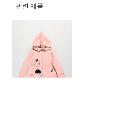
일이 소요됩니다. 주문 후 2 주 이내에
입니다.
관련 제품
13-14kg입니다.
배송 확인 이메일을받지 못한 경우
크기
4
는 높이 102-108cm, 허리
sailortomyachting.com으로 알려주십
제품을 반품하기 전에 주문을받은 후 15
52cm, 16-18kg입니다.
시오.
일 이내에 sailortomyachting.com으로
사이즈
6
은 키 117-123cm, 허리
Mom & Daughter
가격, 배송 및 취급 수수료
고객 서비스에 이메일을 보내야합니다.
55cm, 20-22kg입니다.
모든 주문은 HP를 통해 배송됩니다. 요
sailortomyachting.com에서 구매 한 품
크기
8
은 높이 136-138cm, 허리
금은 HP 계산기를 통해 계산됩니다. 국
목 만 반품 할 수 있습니다. 고객은 품목
58cm, 25-28kg입니다.
제 주문은 HP 신속 서비스를 통해 배송
을 Sailor Tom에게 다시 배송 할 재정적
사이즈
10
은 높이 140-142 cm, 허리
되며 모든 관련 관세, 세금 및 관세는 전
책임이 있습니다. 세일러 톰은 패키지
61 cm, 28-33 kg입니다.
적으로 고객의 책임입니다. 세관 당국은
분실에 대해 책임을지지 않습니다.
크기
12
는 높이 144-149cm, 허리
주문의 소매 비용을 패키지에 직접 명시
패키지 준비
64cm, 33-39kg입니다.
하도록 요구합니다. 질문이 있으시면
가능하면 반품을 원래 포장재로 안전하
중간 크기의 경우 더 큰 크기를 선택하
sailortomyachting.com에 문의하십시
게 포장하십시오. 귀하의 이름과 주문
십시오.
오.
번호와 함께 메모를 포함하십시오
나이는 기준으로 사용됩니다.
제품 가용성
메일에 넣어주세요
모든 크기는 대략적인 것입니다.
사이트에 재고 여부가 표시 될 수 있지
선택한 택배 서비스를 사용하여 다음 주
만 당사는 제품 가용성을 보장 할 수 없
소로 물품을 반품하십시오.
으며 그럼에도 불구하고 제품을 즉시 배
송하지 못할 수 있습니다. 당사는 책임
세일러 톰
이나 사전 통지없이 일부 또는 모든 제
Woman hoodie Franca
Dress Lota
Topolovečka 32
품을 수정, 중단 또는 중단하거나 주문
10040 자그레브, 크로아티아
을 취소 할 수있는 권리를 보유합니다.