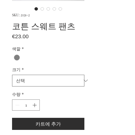
SKU: 2131-2
코튼 스웨트 팬츠
가
€23.00
격
색깔
*
크기
*
수량
*
카트에 추가