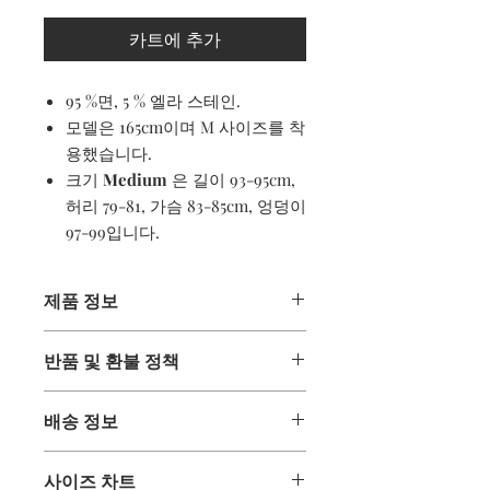
카트에 추가
95 %면, 5 % 엘라 스테인.
모델은 165cm이며 M 사이즈를 착
용했습니다.
크기
Medium
은 길이 93-95cm,
허리 79-81, 가슴 83-85cm, 엉덩이
97-99입니다.
제품 정보
95 %면, 5 % 엘라 스테인.
반품 및 환불 정책
기계 세척 가능
부드러운 터치 소재
정보
크루 넥
배송 정보
귀하의 비즈니스에 감사 드리며 귀하의
크로아티아 제
주문에 만족 하시길 바랍니다. 어떤 이
배달
유로 든 만족스럽지 않은 상품이있는 경
사이즈 차트
구매 한 상품은 주문 후 영업일 기준 4