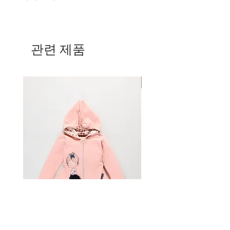
우 전액 환불 (원래 배송비 제외)을받을
일 이내에 배송되지만 대부분은 하루 이
수 있습니다. 모든 반품 품목은 닳지 않
크기
Small
은 91-93 cm 길이, 75-77
내에 배송됩니다. 배송 확인을 받으면
았고 세탁되지 않았으며 손상되지 않아
허리, 79-81 cm 가슴, 93-95 엉덩이입
패키지가 도착하기까지 영업일 기준 5
야합니다. 모든 판매 품목은 최종 품목
니다.
일이 소요됩니다. 주문 후 2 주 이내에
입니다.
관련 제품
크기
Medium
은 길이 93-95cm, 허
배송 확인 이메일을받지 못한 경우
리 79-81, 가슴 83-85cm, 엉덩이 97-
sailortomyachting.com으로 알려주십
제품을 반품하기 전에 주문을받은 후 15
99입니다.
시오.
일 이내에 sailortomyachting.com으로
Size
Large
는 길이 95-97cm, 허리
Mom & Daughter
가격, 배송 및 취급 수수료
고객 서비스에 이메일을 보내야합니다.
83-85, 가슴 87-89cm, 엉덩이 101-103
모든 주문은 HP를 통해 배송됩니다. 요
sailortomyachting.com에서 구매 한 품
입니다.
금은 HP 계산기를 통해 계산됩니다. 국
목 만 반품 할 수 있습니다. 고객은 품목
크기
XLarge
는 길이 97-99cm, 허리
제 주문은 HP 신속 서비스를 통해 배송
을 Sailor Tom에게 다시 배송 할 재정적
87-89, 가슴 91-93cm, 엉덩이 109-111
되며 모든 관련 관세, 세금 및 관세는 전
책임이 있습니다. 세일러 톰은 패키지
입니다.
적으로 고객의 책임입니다. 세관 당국은
분실에 대해 책임을지지 않습니다.
크기
XxLarge
는 길이 103-105 cm,
주문의 소매 비용을 패키지에 직접 명시
패키지 준비
허리 97-100,
하도록 요구합니다. 질문이 있으시면
가능하면 반품을 원래 포장재로 안전하
99-101cm 가슴, 117-119 엉덩이.
sailortomyachting.com에 문의하십시
게 포장하십시오. 귀하의 이름과 주문
오.
번호와 함께 메모를 포함하십시오
제품 가용성
메일에 넣어주세요
사이트에 재고 여부가 표시 될 수 있지
선택한 택배 서비스를 사용하여 다음 주
만 당사는 제품 가용성을 보장 할 수 없
소로 물품을 반품하십시오.
으며 그럼에도 불구하고 제품을 즉시 배