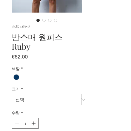
SKU: 4181-B
반소매 원피스
Ruby
가
€62.00
격
색깔
*
크기
*
수량
*